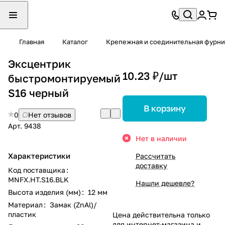
Главная
Каталог
Крепежная и соединительная фурни
Эксцентрик
10.23 ₽/
шт
быстромонтируемый
S16 черный
В корзину
0
Нет отзывов
Арт.
9438
Нет в наличии
Характеристики
Рассчитать
доставку
Код поставщика
:
MNFX.HT.S16.BLK
Нашли дешевле?
Высота изделия (мм)
:
12 мм
Материал
:
Замак (ZnAl)/
пластик
Цена действительна только
для интернет-магазина и