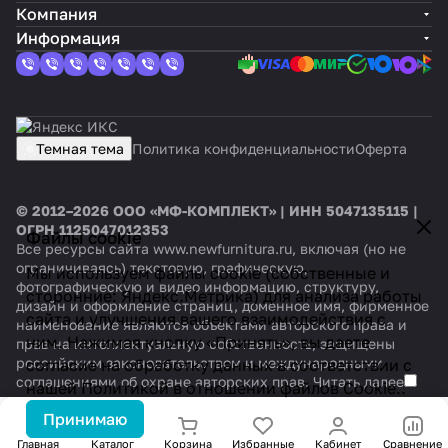
Компания
Информация
Темная тема
Политика конфиденциальности
Оферта
© 2012–2026 ООО «МФ-КОМПЛЕКТ» | ИНН 5047135115 |
ОГРН 1125047012353
Файлы cookie
Все ресурсы сайта www.newfurnitura.ru, включая (но не
ограничиваясь) текстовую, графическую,
Мы используем файлы cookie (собственные и
фотографическую и видео информацию, структуру,
сторонние: Яндекс.Метрика) для анализа работы
дизайн и оформление страниц, доменное имя, фирменное
сайта и улучшения вашего взаимодействия с
наименование являются объектами авторского права и
ним. Нажимая кнопку «Принять», вы даете
прав на интеллектуальную собственность, защищены
российским законодательством и международными
согласие на обработку данных в соответствии с
соглашениями об охране авторских прав.
Читать далее
нашей
Политикой в отношении файлов Cookie.
.
Принимаю
Главная
Каталог
Корзина
Избранные
Кабинет
Сравнение