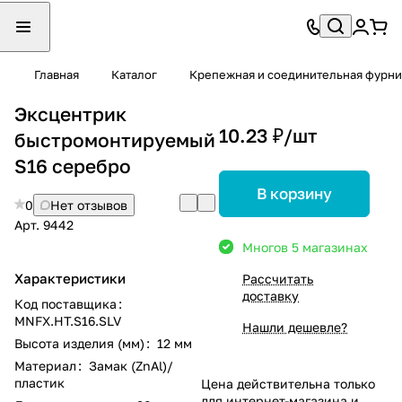
Главная
Каталог
Крепежная и соединительная фурни
Эксцентрик
10.23 ₽/
шт
быстромонтируемый
S16 серебро
В корзину
0
Нет отзывов
Арт.
9442
Много
в 5 магазинах
Характеристики
Рассчитать
доставку
Код поставщика
:
MNFX.HT.S16.SLV
Нашли дешевле?
Высота изделия (мм)
:
12 мм
Материал
:
Замак (ZnAl)/
пластик
Цена действительна только
для интернет-магазина и