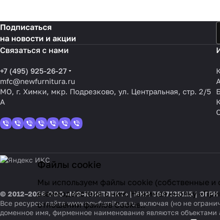
Подписаться
на новости и акции
Связаться с нами
+7 (495) 925-26-27
mfc@newfurnitura.ru
МО, г. Химки, мкр. Подрезково, ул. Центральная, стр. 2/5
А
Файлы cookie
Мы используем файлы cookie (собственные и 
взаимодействия с ним. Нажимая кнопку «Прин
© 2012–2026 ООО «МФ-КОМПЛЕКТ» | ИНН 5047135115 | ОГРН
Все ресурсы сайта www.newfurnitura.ru, включая (но не огра
отношении файлов Cookie.
.
доменное имя, фирменное наименование являются объектами 