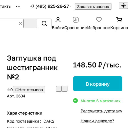
+7 (495) 925-26-27
такты
Заказать звонок
Войти
Сравнение
Избранное
Корзина
Заглушка под
148.50 ₽/
тыс.
шестигранник
№2
В корзину
0
Нет отзывов
Арт.
3634
Много
в 6 магазинах
Рассчитать доставку
Характеристики
Нашли дешевле?
Код поставщика
:
CAP.2