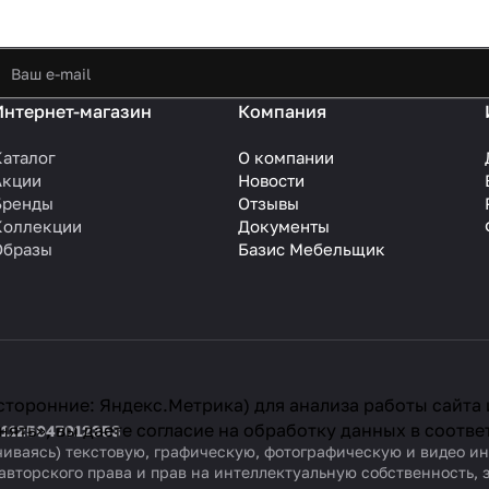
Интернет-магазин
Компания
Каталог
О компании
Акции
Новости
Бренды
Отзывы
Коллекции
Документы
Образы
Базис Мебельщик
сторонние: Яндекс.Метрика) для анализа работы сайта
ять», вы даете согласие на обработку данных в соотве
 1125047012353
ничиваясь) текстовую, графическую, фотографическую и видео 
авторского права и прав на интеллектуальную собственность