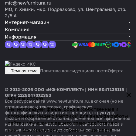
mfc@newfurnitura.ru
МО, г. Химки, мкр. Подрезково, ул. Центральная, стр.
2/5 А
Интернет-магазин
Компания
Информация
Темная тема
Политика конфиденциальности
Оферта
© 2012–2026 ООО «МФ-КОМПЛЕКТ» | ИНН 5047135115 |
ОГРН 1125047012353
Файлы cookie
Все ресурсы сайта www.newfurnitura.ru, включая (но не
ограничиваясь) текстовую, графическую,
Мы используем файлы cookie (собственные и
фотографическую и видео информацию, структуру,
сторонние: Яндекс.Метрика) для анализа работы
дизайн и оформление страниц, доменное имя, фирменное
сайта и улучшения вашего взаимодействия с
наименование являются объектами авторского права и
ним. Нажимая кнопку «Принять», вы даете
прав на интеллектуальную собственность, защищены
российским законодательством и международными