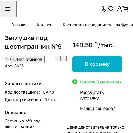
Главная
Каталог
Крепежная и соединительная фурни
Заглушка под
148.50 ₽/
тыс.
шестигранник №9
0
Нет отзывов
В корзину
Арт.
3625
Много
в 6 магазинах
Характеристики
Код поставщика
:
CAP.9
Рассчитать
доставку
Диаметр изделия
:
12 мм
Нашли дешевле?
Описание
Заглушка №9 под
шестигранник
Цена действительна только
для интернет-магазина и