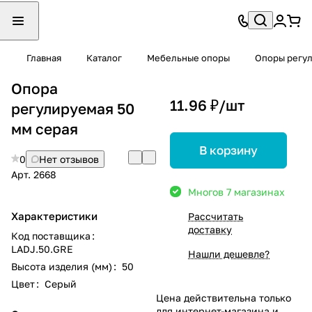
Главная
Каталог
Мебельные опоры
Опоры регу
Опора
11.96 ₽/
шт
регулируемая 50
мм серая
В корзину
0
Нет отзывов
Арт.
2668
Много
в 7 магазинах
Характеристики
Рассчитать
доставку
Код поставщика
:
LADJ.50.GRE
Нашли дешевле?
Высота изделия (мм)
:
50
Цвет
:
Серый
Цена действительна только
для интернет-магазина и