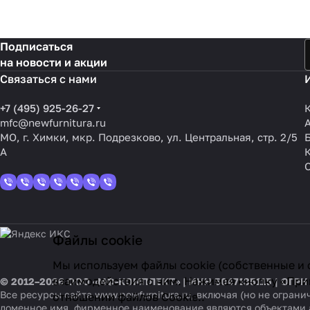
Подписаться
на новости и акции
Связаться с нами
+7 (495) 925-26-27
mfc@newfurnitura.ru
МО, г. Химки, мкр. Подрезково, ул. Центральная, стр. 2/5
А
Файлы cookie
Мы используем файлы cookie (собственные и 
взаимодействия с ним. Нажимая кнопку «Прин
© 2012–2026 ООО «МФ-КОМПЛЕКТ» | ИНН 5047135115 | ОГРН
Все ресурсы сайта www.newfurnitura.ru, включая (но не огра
отношении файлов Cookie.
.
доменное имя, фирменное наименование являются объектами 