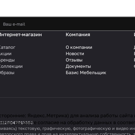
Интернет-магазин
Компания
Каталог
О компании
Акции
Новости
Бренды
Отзывы
Коллекции
Документы
Образы
Базис Мебельщик
сторонние: Яндекс.Метрика) для анализа работы сайта
ять», вы даете согласие на обработку данных в соотве
 1125047012353
ничиваясь) текстовую, графическую, фотографическую и видео 
авторского права и прав на интеллектуальную собственность