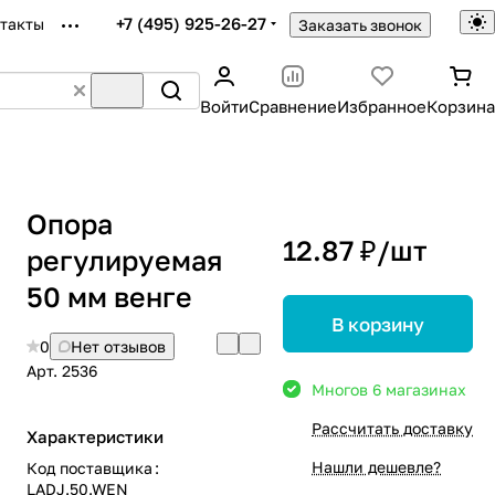
+7 (495) 925-26-27
такты
Заказать звонок
Войти
Сравнение
Избранное
Корзина
Опора
12.87 ₽/
шт
регулируемая
50 мм венге
В корзину
0
Нет отзывов
Арт.
2536
Много
в 6 магазинах
Рассчитать доставку
Характеристики
Нашли дешевле?
Код поставщика
:
LADJ.50.WEN