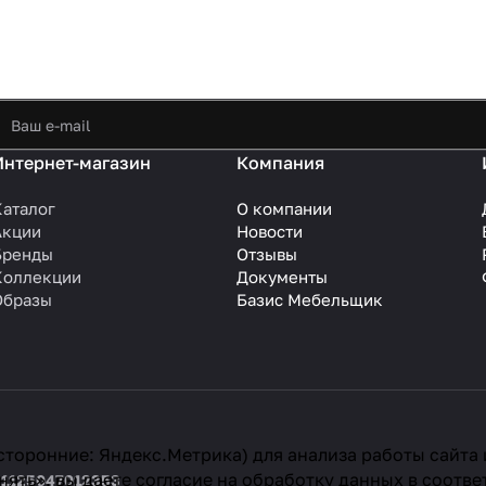
Интернет-магазин
Компания
Каталог
О компании
Акции
Новости
Бренды
Отзывы
Коллекции
Документы
Образы
Базис Мебельщик
сторонние: Яндекс.Метрика) для анализа работы сайта
ять», вы даете согласие на обработку данных в соотве
 1125047012353