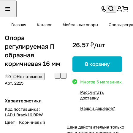
Главная
Каталог
Мебельные опоры
Опоры регу
Опора
26.57 ₽/
шт
регулируемая П
образная
коричневая 16 мм
В корзину
0
Нет отзывов
Много
в 5 магазинах
Арт.
2215
Рассчитать
доставку
Характеристики
Нашли дешевле?
Код поставщика
:
LADJ.Brack16.BRW
Цвет
:
Коричневый
Цена действительна только
для интернет-магазина и