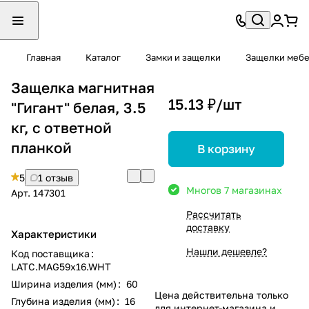
Главная
Каталог
Замки и защелки
Защелки меб
Защелка магнитная
15.13 ₽/
шт
"Гигант" белая, 3.5
кг, с ответной
планкой
В корзину
5
1 отзыв
Много
в 7 магазинах
Арт.
147301
Рассчитать
доставку
Характеристики
Нашли дешевле?
Код поставщика
:
LATC.MAG59x16.WHT
Ширина изделия (мм)
:
60
Цена действительна только
Глубина изделия (мм)
:
16
для интернет-магазина и