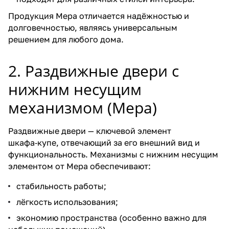
а
Продукция Mepa отличается надёжностью и
н
долговечностью, являясь универсальным
и
решением для любого дома.
з
м
2. Раздвижные двери с
о
нижним несущим
м
механизмом (Mepa)
Раздвижные двери — ключевой элемент
шкафа‑купе, отвечающий за его внешний вид и
функциональность. Механизмы с нижним несущим
элементом от Mepa обеспечивают:
стабильность работы;
лёгкость использования;
экономию пространства (особенно важно для