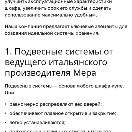
улучшить эксплуатационные характеристики
м
и
о
д
т
е
шкафа, увеличить срок его службы и сделать
ы
с
м
в
к
н
использование максимально удобным.
д
н
н
е
и
и
Наша компания предлагает ключевые элементы для
л
и
а
р
с
я
создания идеальной системы хранения.
я
ж
т
и
а
д
ш
н
н
м
в
1. Подвесные системы от
к
и
ы
о
е
а
м
е
к
р
ведущего итальянского
ф
н
д
л
е
производителя Mepa
о
е
в
е
й
в
с
е
ю
И
Подвесные системы — основа любого шкафа‑купе.
-
у
р
щ
т
Они:
к
щ
и
и
а
у
и
е
л
равномерно распределяют вес дверей;
п
м
с
и
обеспечивают плавное открытие и закрытие;
е
м
я
я
легко устанавливаются;
е
подходят для различных стилей интерьера.
х