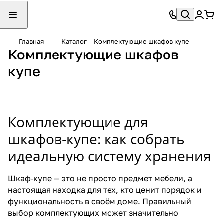
Главная
Каталог
Комплектующие шкафов купе
Комплектующие шкафов
П
Р
Р
С
У
С
купе
о
а
а
к
п
и
д
з
з
л
л
с
в
д
д
а
о
т
е
в
в
д
т
е
Комплектующие для
с
и
и
ы
н
м
н
ж
ж
в
и
ы
шкафов‑купе: как собрать
ы
н
н
а
т
в
идеальную систему хранения
е
ы
ы
ю
е
ы
с
е
е
щ
л
п
Шкаф‑купе — это не просто предмет мебели, а
и
д
м
и
и
р
настоящая находка для тех, кто ценит порядок и
с
в
е
е
и
я
функциональность в своём доме. Правильный
т
е
ж
с
щ
м
выбор комплектующих может значительно
е
р
к
я
е
л