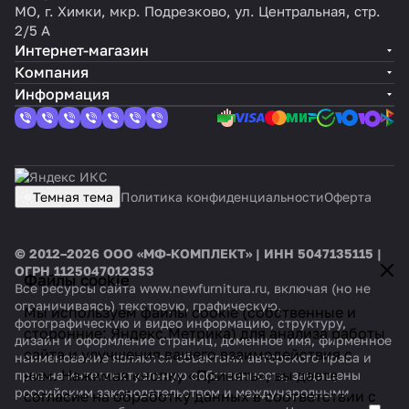
МО, г. Химки, мкр. Подрезково, ул. Центральная, стр.
2/5 А
Интернет-магазин
Компания
Информация
Темная тема
Политика конфиденциальности
Оферта
© 2012–2026 ООО «МФ-КОМПЛЕКТ» | ИНН 5047135115 |
ОГРН 1125047012353
Файлы cookie
Все ресурсы сайта www.newfurnitura.ru, включая (но не
ограничиваясь) текстовую, графическую,
Мы используем файлы cookie (собственные и
фотографическую и видео информацию, структуру,
сторонние: Яндекс.Метрика) для анализа работы
дизайн и оформление страниц, доменное имя, фирменное
сайта и улучшения вашего взаимодействия с
наименование являются объектами авторского права и
ним. Нажимая кнопку «Принять», вы даете
прав на интеллектуальную собственность, защищены
российским законодательством и международными
согласие на обработку данных в соответствии с