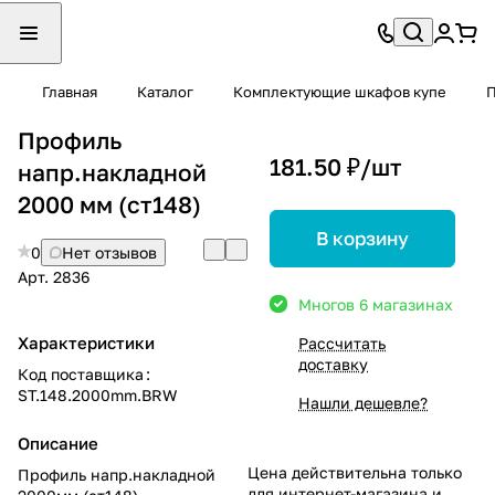
Главная
Каталог
Комплектующие шкафов купе
П
Профиль
181.50 ₽/
шт
напр.накладной
2000 мм (ст148)
В корзину
0
Нет отзывов
Арт.
2836
Много
в 6 магазинах
Характеристики
Рассчитать
доставку
Код поставщика
:
ST.148.2000mm.BRW
Нашли дешевле?
Описание
Цена действительна только
Профиль напр.накладной
для интернет-магазина и