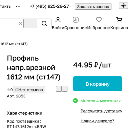
+7 (495) 925-26-27
такты
Заказать звонок
Войти
Сравнение
Избранное
Корзина
612 мм (ст147)
Профиль
44.95 ₽/
шт
напр.врезной
1612 мм (ст147)
В корзину
0
Нет отзывов
Арт.
2853
Много
в 4 магазинах
Рассчитать доставку
Характеристики
Нашли дешевле?
Код поставщика
:
ST.147.1612mm.BRW